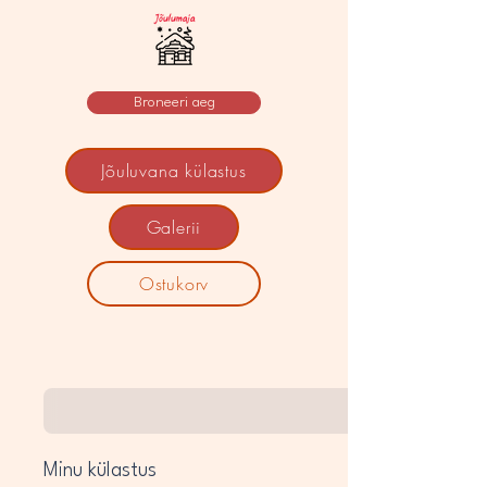
Broneeri aeg
Jõuluvana külastus
Galerii
Ostukorv
Minu külastus