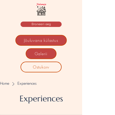
Broneeri aeg
Jõuluvana külastus
Galerii
Ostukorv
Home
Experiences
Experiences